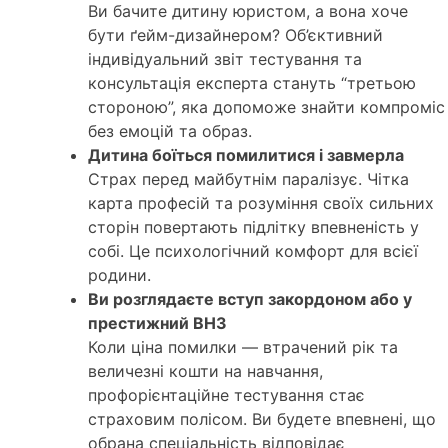
Ви бачите дитину юристом, а вона хоче
бути ґейм-дизайнером? Об’єктивний
індивідуальний звіт тестування та
консультація експерта стануть “третьою
стороною”, яка допоможе знайти компроміс
без емоцій та образ.
Дитина боїться помилитися і завмерла
Страх перед майбутнім паралізує. Чітка
карта професій та розуміння своїх сильних
сторін повертають підлітку впевненість у
собі. Це психологічний комфорт для всієї
родини.
Ви розглядаєте вступ закордоном або у
престижний ВНЗ
Коли ціна помилки — втрачений рік та
величезні кошти на навчання,
профорієнтаційне тестування стає
страховим полісом. Ви будете впевнені, що
обрана спеціальність відповідає