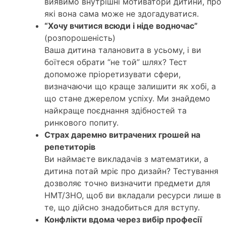
виявимо внутрішні мотиватори дитини, про
які вона сама може не здогадуватися.
“Хочу вчитися всюди і ніде водночас”
(розпорошеність)
Ваша дитина талановита в усьому, і ви
боїтеся обрати “не той” шлях? Тест
допоможе пріоретизувати сфери,
визначаючи що краще залишити як хобі, а
що стане джерелом успіху. Ми знайдемо
найкраще поєднання здібностей та
ринкового попиту.
Страх даремно витрачених грошей на
репетиторів
Ви наймаєте викладачів з математики, а
дитина потай мріє про дизайн? Тестування
дозволяє точно визначити предмети для
НМТ/ЗНО, щоб ви вкладали ресурси лише в
те, що дійсно знадобиться для вступу.
Конфлікти вдома через вибір професії