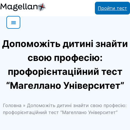
Skip
Пройти тест
to
content
Допоможіть дитині знайти
свою професію:
профорієнтаційний тест
“Магеллано Університет”
Головна
»
Допоможіть дитині знайти свою професію:
профорієнтаційний тест “Магеллано Університет”