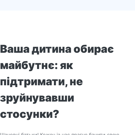
Ваша дитина обирає
майбутнє: як
підтримати, не
зруйнувавши
стосунки?
Шановні батьки! Кожен із нас прагне бачити свою