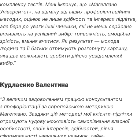
комплексу тестів. Мені імпонує, що «Магеллано
Університет», на відміну від інших профорієнтаційних
методик, оцінює не лише здібності та інтереси підлітка,
але бере до уваги інші чинники, які не менш серйозно
впливають на успішний вибір: тривожність, емоційна
зрілість, вміння вчитися. Як результат —
молода
людина та її батьки отримують розгорнуту картину,
яка дає можливість зробити дійсно усвідомлений
вибір.”
Кудлаєнко Валентина
“З великим задоволенням працюю консультантом
з профорієнтації за європейською методикою
Магеллано. Завдяки цій методиці мої клієнти-підлітки
отримують чудову можливість самопізнання власної
особистості, своїх інтересів, здібностей, рівня
сформованості навчальних навичок, тайм-