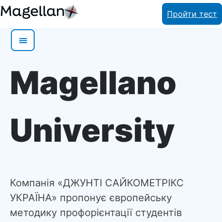
Skip
Пройти тест
to
content
Magellano
University
Компанія «ДЖУНТІ САЙКОМЕТРІКС
УКРАЇНА» пропонує європейську
методику профорієнтації студентів