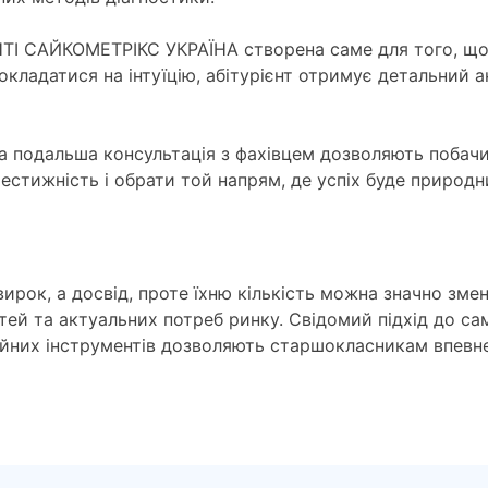
НТІ САЙКОМЕТРІКС УКРАЇНА створена саме для того, щоб
окладатися на інтуїцію, абітурієнт отримує детальний а
а подальша консультація з фахівцем дозволяють побач
естижність і обрати той напрям, де успіх буде природн
вирок, а досвід, проте їхню кількість можна значно зм
тей та актуальних потреб ринку. Свідомий підхід до сам
йних інструментів дозволяють старшокласникам впевне