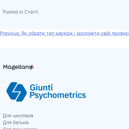
Posted in
Статті
Навігація
Previous:
Як обрати тип кар’єри і зрозуміти свій профе
записів
Для школярів
Для батьків