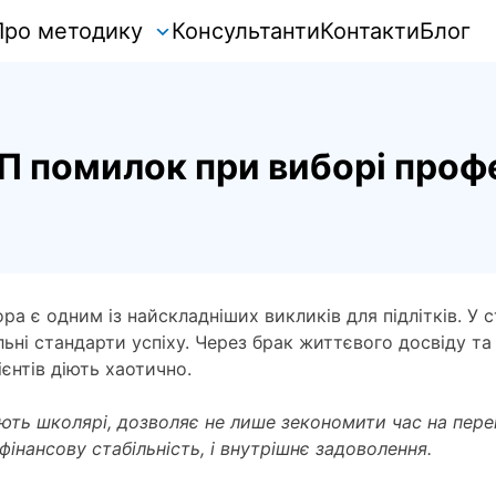
Про методику
Консультанти
Контакти
Блог
П помилок при виборі профе
а є одним із найскладніших викликів для підлітків. У 
альні стандарти успіху. Через брак життєвого досвіду 
ієнтів діють хаотично.
яють школярі, дозволяє не лише зекономити час на пере
інансову стабільність, і внутрішнє задоволення.