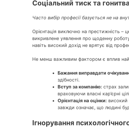
Соціальний тиск та гонитв
Часто вибір професії базується не на внут
Орієнтація виключно на престижність – ц
викривлене уявлення про щоденну роботу 
навіть високий дохід не врятує від профе
Не менш важливим фактором є вплив най
Бажання виправдати очікуванн
здібності.
Вступ за компанію:
страх залиш
враховуючи власні кар’єрні цілі
Орієнтація на оцінки:
високий б
завжди означає, що людині бу
Ігнорування психологічного