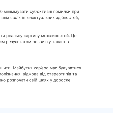
 мінімізувати суб’єктивні помилки при
наліз своїх інтелектуальних здібностей,
ити реальну картину можливостей. Це
им результатом розвитку талантів.
еншити. Майбутня кар’єра має будуватися
опізнання, відмова від стереотипів та
но розпочати свій шлях у доросле