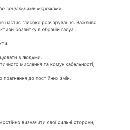
 або соціальними мережами.
ння настає глибоке розчарування. Важливо
тиви розвитку в обраній галузі.
кти:
ацювати з людьми.
тичного мислення та комунікабельності,
о прагнення до постійних змін.
мостійно визначити свої сильні сторони,