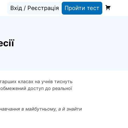
Вхід / Реєстрація
Пройти тест
сії
старших класах на учнів тиснуть
та обмежений доступ до реальної
навчання в майбутньому, а й знайти