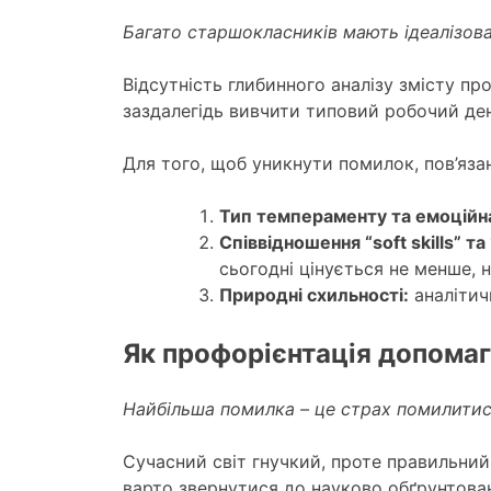
Багато старшокласників мають ідеалізов
Відсутність глибинного аналізу змісту п
заздалегідь вивчити типовий робочий ден
Для того, щоб уникнути помилок, пов’язан
Тип темпераменту та емоційна
Співвідношення “soft skills” та “
сьогодні цінується не менше, н
Природні схильності:
аналітичн
Як профорієнтація допомаг
Найбільша помилка – це страх помилитися
Сучасний світ гнучкий, проте правильний
варто звернутися до науково обґрунтован