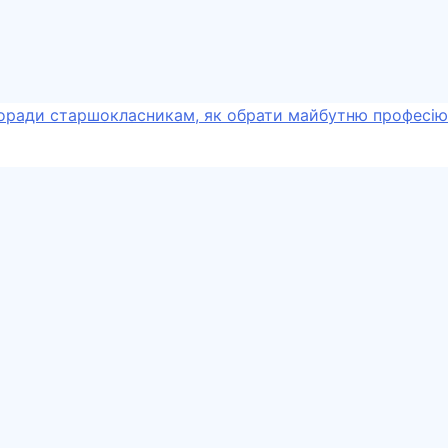
оради старшокласникам, як обрати майбутню професію