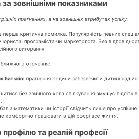
а за зовнішніми показниками
рішніх прагненнях, а на зовнішніх атрибутах успіху.
е перша критична помилка. Популярність певних спеціа
юриста, програміста чи маркетолога. Без відповідност
сійного вигорання.
ближчого оточення:
я батьків:
прагнення родини забезпечити дитині надійне
итися без звичного кола спілкування змушує підлітків 
.
ал з математики чи історії свідчить лише про успішне 
де комфортно працювати в цій сфері все життя.
 профілю та реалій професії