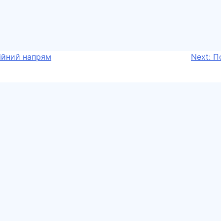
сійний напрям
Next:
П