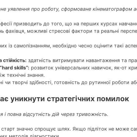
ане уявлення про роботу, сформоване кінематографом
рофесії призводить до того, що на перших курсах навча
ь фахівця, можливі стресові фактори та реальні перспек
их із самопізнанням, необхідно чесно оцінити такі аспе
 стійкість:
здатність витримувати навантаження та пр
hard skills”:
розвиток універсальних навичок, як-от кри
іж технічні знання.
і чи творчі здібності, готовність до рутинної роботи аб
ає уникнути стратегічних помилок
 і повна відсутність дій через тривожність.
 старт значно спрощує шлях. Якщо підліток не може са
их методів діагностики.