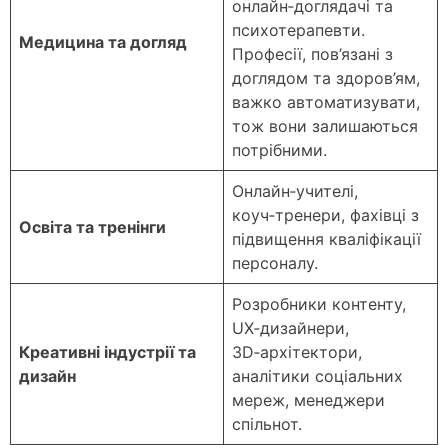
онлайн‑доглядачі та
психотерапевти.
Медицина та догляд
Професії, пов’язані з
доглядом та здоров’ям,
важко автоматизувати,
тож вони залишаються
потрібними.
Онлайн‑учителі,
коуч‑тренери, фахівці з
Освіта та тренінги
підвищення кваліфікації
персоналу.
Розробники контенту,
UX‑дизайнери,
Креативні індустрії та
3D‑архітектори,
дизайн
аналітики соціальних
мереж, менеджери
спільнот.