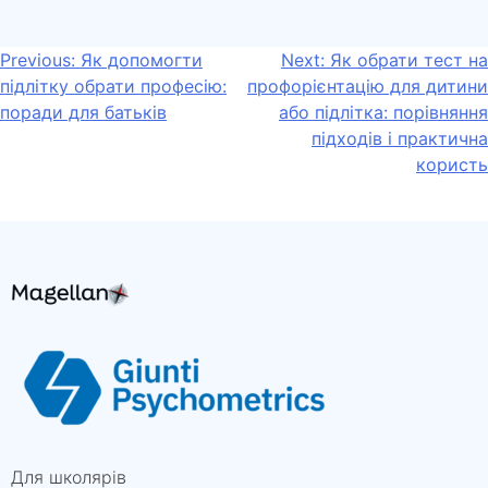
Навігація
Previous:
Як допомогти
Next:
Як обрати тест на
підлітку обрати професію:
профорієнтацію для дитини
записів
поради для батьків
або підлітка: порівняння
підходів і практична
користь
Для школярів