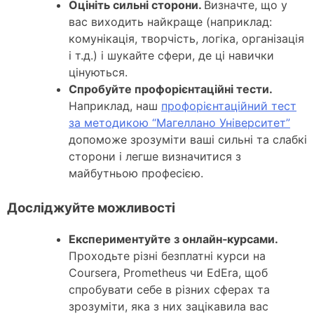
Оцініть сильні сторони.
Визначте, що у
вас виходить найкраще (наприклад:
комунікація, творчість, логіка, організація
і т.д.) і шукайте сфери, де ці навички
цінуються.
Спробуйте профорієнтаційні тести.
Наприклад, наш
профорієнтаційний тест
за методикою “Магеллано Університет”
допоможе зрозуміти ваші сильні та слабкі
сторони і легше визначитися з
майбутньою професією.
Досліджуйте можливості
Експериментуйте з онлайн‑курсами.
Проходьте різні безплатні курси на
Coursera, Prometheus чи EdEra, щоб
спробувати себе в різних сферах та
зрозуміти, яка з них зацікавила вас