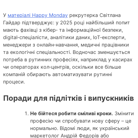
У
матеріалі Happy Monday
рекрутерка Світлана
Гайдар підтверджує: у 2025 році найбільший попит
мають фахівці з кібер‑ та інформаційної безпеки,
digital‑спеціалісти, аналітики даних, IoT‑експерти,
менеджери з онлайн‑навчання, медичні працівники
та екологічні спеціальності. Водночас зменшується
потреба в рутинних професіях, наприклад у касирах
чи операторах кол‑центрів, оскільки все більше
компаній обирають автоматизувати рутинні
процеси.
Поради для підлітків і випускників
Не бійтеся робити сміливі кроки.
Змінити
професію чи спробувати нову сферу – це
нормально. Відомі люди, як український
маркетолог Андрій Федорів або