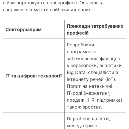
війни породжують нові професії. Ось кілька
напрямів, які мають найбільший попит:
Приклади затребуваних
Сектор/напрям
професій
Розробники
програмного
забезпечення, фахівці з
кібербезпеки, аналітики
Big Data, спеціалісти з
ІТ та цифрові технології
інтернету речей (IoT).
Попит на нетехнічні
ІТ‑ролі (маркетинг,
продажі, HR, підтримка)
також зростає.
Digital‑спеціалісти,
менеджери з