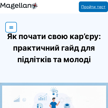
Skip
Пройти тест
to
content
Як почати свою кар’єру:
практичний гайд для
підлітків та молоді